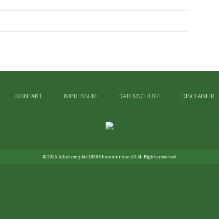
Navigation
KONTAKT
IMPRESSUM
DATENSCHUTZ
DISCLAIMER
überspringen
© 2026 Schützengilde 1898 Chammünster e.V. All Rights reserved