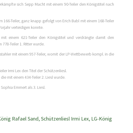
kämpfte sich Sepp Macht mit einem 90-Teiler den Königstitel nach
m 166-Teiler, ganz knapp gefolgt von Erich Babl mit einem 168-Teiler
Vorjahr verteidigen konnte.
 mit einem 621-Teiler den Königstitel und verdrängte damit den
 778-Teiler 1. Ritter wurde.
rgstahler mit einem 957-Teiler, womit der LP-Wettbewerb kompl. in die
er Irmi Lex den Titel der Schützenliesl.
 die mit einem 434-Teiler 2. Liesl wurde.
 Sophia Emmert als 3. Liesl.
önig Rafael Sand, Schützenliesl Irmi Lex, LG-König