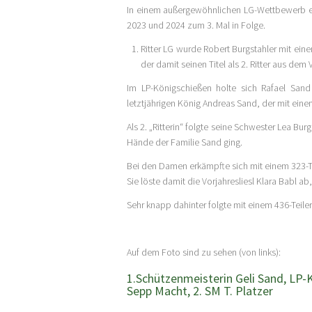
In einem außergewöhnlichen LG-Wettbewerb er
2023 und 2024 zum 3. Mal in Folge.
Ritter LG wurde Robert Burgstahler mit eine
der damit seinen Titel als 2. Ritter aus dem 
Im LP-Königschießen holte sich Rafael Sand
letztjährigen König Andreas Sand, der mit einem
Als 2. „Ritterin“ folgte seine Schwester Lea Bu
Hände der Familie Sand ging.
Bei den Damen erkämpfte sich mit einem 323-Teil
Sie löste damit die Vorjahresliesl Klara Babl ab,
Sehr knapp dahinter folgte mit einem 436-Teiler
Auf dem Foto sind zu sehen (von links):
1.Schützenmeisterin Geli Sand, LP-K
Sepp Macht, 2. SM T. Platzer